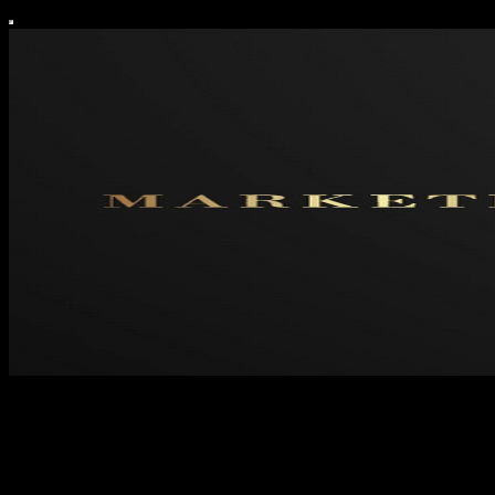
Marketing em Escala
O Marketing em Escala não é sobre publicar mais, anunciar mais ou
automatizar mais. É sobre pensar melhor antes de executar. Ajudo