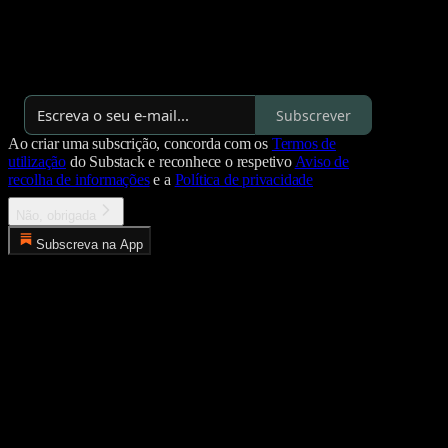
empresas a ligar receita, marca e comunidade num sistema coerente,
para crescerem com intenção em vez de improvisação.
Por Helena Dias
·
Lançado 3 anos
Subscrever
Ao criar uma subscrição, concorda com os
Termos de
utilização
do Substack e reconhece o respetivo
Aviso de
recolha de informações
e a
Política de privacidade
Não, obrigada
Subscreva na App