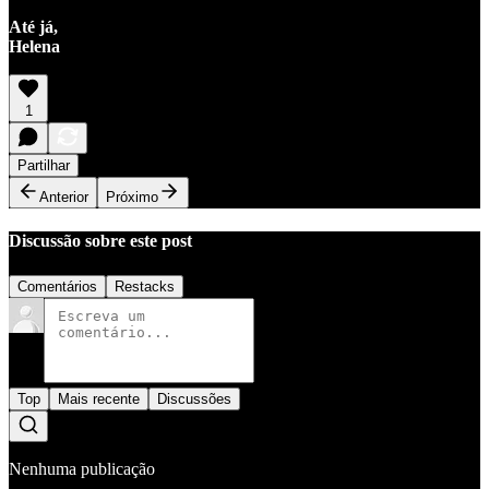
Até já,
Helena
1
Partilhar
Anterior
Próximo
Discussão sobre este post
Comentários
Restacks
Top
Mais recente
Discussões
Nenhuma publicação