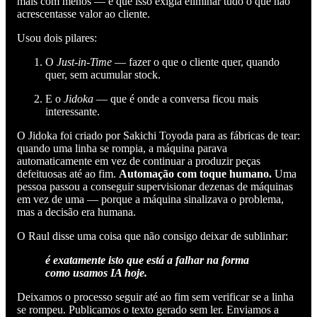
mais com menos — e que isso exigia eliminar tudo o que não
acrescentasse valor ao cliente.
Usou dois pilares:
O
Just-in-Time
— fazer o que o cliente quer, quando
quer, sem acumular stock.
E o
Jidoka
— que é onde a conversa ficou mais
interessante.
O Jidoka foi criado por Sakichi Toyoda para as fábricas de tear:
quando uma linha se rompia, a máquina parava
automaticamente em vez de continuar a produzir peças
defeituosas até ao fim.
Automação com toque humano.
Uma
pessoa passou a conseguir supervisionar dezenas de máquinas
em vez de uma — porque a máquina sinalizava o problema,
mas a decisão era humana.
O Raul disse uma coisa que não consigo deixar de sublinhar:
é exatamente isto que está a falhar na forma
como usamos IA hoje.
Deixamos o processo seguir até ao fim sem verificar se a linha
se rompeu. Publicamos o texto gerado sem ler. Enviamos a