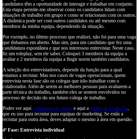
candidatos têm a oportunidade de interagir e trabalhar em conjunto.
Esta etapa permite-me observar como os candidatos lidam com
situações de trabalho em grupo e como se relacionam com os outros.
A dinâmica pode ser com outros candidatos ou até mesmo com
membros da minha equipa, dependendo da situação.
Por exemplo, no último processo que realizei, não foi para uma vaga
que tínhamos em aberto. Mas sim, para um candidato que fez uma
candidatura espontânea e que nos interessou entrevistar. Neste caso,
fiz um roleplay, sem ele saber. Coloquei 3 membros da equipa a
avaliar e 2 membros da equipa a fingir serem também candidatos.
A seleção dos entrevistadores, depende da função para a qual
estamos a recrutar. Mas nos casos de vagas operacionais, quem
entrevista nesta fase são os colegas que irão trabalhar com o
colaborador. Além de serem as melhores pessoas para avaliarem a
parte técnica do trabalho, também eles se sentem envolvidos no
processo de decisão do seu futuro colega de trabalho.
Podes ver aqui
a dinâmica de grupo
e aqui a
grelha de avaliação
,
que eu uso para recrutar para equipas de marketing. Se estás a
recrutar para outra área, deves adaptar o mesmo à área em questão.
4ª Fase: Entrevista individual