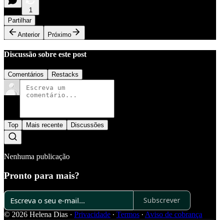
1
Partilhar
Anterior
Próximo
Discussão sobre este post
Comentários
Restacks
Top
Mais recente
Discussões
Nenhuma publicação
Pronto para mais?
Subscrever
© 2026 Helena Dias
·
Privacidade
∙
Termos
∙
Aviso de cobrança