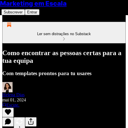
Marketing em Escala
Subscrever
Entrar
Ler sem distrações no Substack
Como encontrar as pessoas certas para a
tua equipa
Com templates prontos para tu usares
Helena Dias
mai 01, 2024
Escute.
1