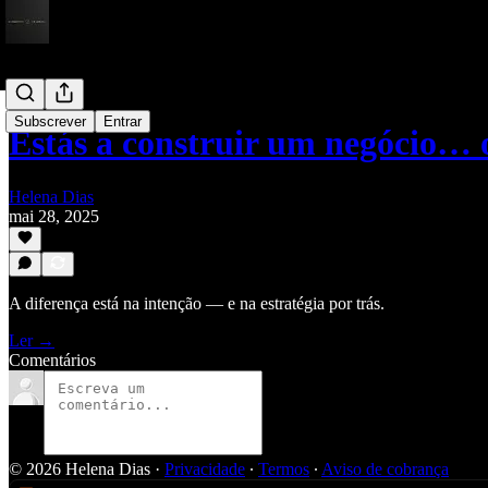
Subscrever
Entrar
Estás a construir um negócio…
Helena Dias
mai 28, 2025
A diferença está na intenção — e na estratégia por trás.
Ler →
Comentários
© 2026 Helena Dias
·
Privacidade
∙
Termos
∙
Aviso de cobrança