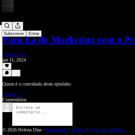
Subscrever
Entrar
Para Lá do Marketing com o P
Helena Dias
jan 11, 2024
Quem é o convidado deste episódio:
Escute. →
Comentários
© 2026 Helena Dias
·
Privacidade
∙
Termos
∙
Aviso de cobrança