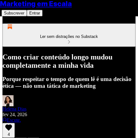
Marketing em Escala
Subscrever
Entrar
Ler sem distrações no Substack
Como criar conteúdo longo mudou
completamente a minha vida
Porque respeitar o tempo de quem lê é uma decisão
ética — não uma tática de marketing
Helena Dias
fev 24, 2026
Escute.
4