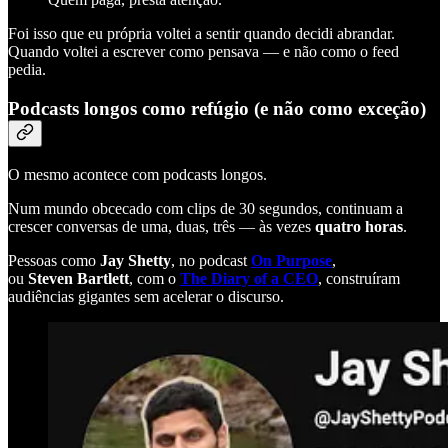
Foi isso que eu própria voltei a sentir quando decidi abrandar.
Quando voltei a escrever como pensava — e não como o feed
pedia.
Podcasts longos como refúgio (e não como exceção)
O mesmo acontece com podcasts longos.
Num mundo obcecado com clips de 30 segundos, continuam a
crescer conversas de uma, duas, três — às vezes
quatro horas
.
Pessoas como
Jay Shetty
, no podcast
On Purpose
,
ou
Steven Bartlett
, com o
The Diary of a CEO
, construíram
audiências gigantes sem acelerar o discurso.