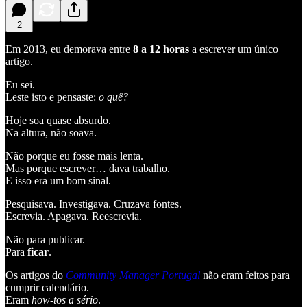
2
Em 2013, eu demorava entre
8 a 12 horas
a escrever um único
artigo.
Eu sei.
Leste isto e pensaste:
o quê?
Hoje soa quase absurdo.
Na altura, não soava.
Não porque eu fosse mais lenta.
Mas porque escrever… dava trabalho.
E isso era um bom sinal.
Pesquisava. Investigava. Cruzava fontes.
Escrevia. Apagava. Reescrevia.
Não para publicar.
Para
ficar
.
Os artigos do
Community Manager Portugal
não eram feitos para
cumprir calendário.
Eram
how-tos a sério
.