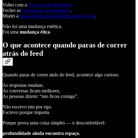
Voltei com o
Para Lá do Marketing
.
Fechei as
Notícias de Social Media
.
Mudei a
linha editorial do
Marketing em Escala
.
Não foi uma mudança estética.
Foi uma
mudança ética
.
O que acontece quando paras de correr
atrás do feed
Quando paras de correr atrás do feed, acontece algo curioso.
As respostas mudam.
As conversas ficam melhores.
As pessoas dizem: “isto ficou comigo”.
Não escrevo isto por ego.
Escrevo porque importa.
Porque prova uma coisa simples — e desconfortável:
profundidade ainda encontra espaço.