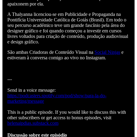
apaixonem por ela.
A Thalyanna licenciou-se em Publicidade e Propaganda na
Pontifícia Universidade Católica de Goiás (Brasil). Em todo o
seu percurso académico teve um grande fascínio pela área do
designer gráfico e foi quando começou a investir em cursos
livres voltados para criação de conteúdo, produção audiovisual
e design gráfico.
São ambas Criadoras de Conteúdo Visual na
Social Ninjas
e
estiveram à conversa comigo ao vivo no Instagram.
---
Send in a voice message:
https://podcasters.spotify.com/pod/show/para-la-do-
marketing/message
This is a public episode. If you would like to discuss this with
other subscribers or get access to bonus episodes, visit
helenaipdias.substack.com
Discussão sobre este episódio